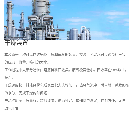
燥装置
根据我
本
装
置
是
一
种
可
以
同
时
完
燥
和
造
粒
的
装
置
，
按
照
工
艺
要
求
可
以
调
节
料
液
泵
压
力
、
流
量
、
喷
孔
的
大
小
1）华
成
干
的
。
过程中大部分粉粒由塔底排料口收集，废气极其微小，回收率在98%以上。
：
干
燥
速
度
快
，
料
液
经
雾
化
后
面
积
大
大
增
加
，
在
热
风
气
流
中
，
瞬
间
就
可
蒸
发
98%
水
分
，
完
成
干
燥
的
时
间
短
表
的
。
产
品
纯
度
高
，
质
量
好
，
粒
度
，
流
动
性
好
。
操
作
简
单
稳
定
，
控
制
方
便
，
可
自
化
作
业
均
匀
动
。