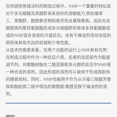
在热固性绝缘涂料的制造过程中，NMP一个重要的特征是
对于多元羧酸及其酸酐具有良好的溶解能力,例如偏苯
三、苯酸酐、酰胺聚合物和高芳烃含量羧基族。因此包含
酰胺族的聚异氰酸酯形成多元羧酸酐和单体多异氰酸酯组
成的NMP混合溶液的冷凝反应。含有干燥油剂流动涂层的
铜导体具有杰出的机械和介电性能。
从技术的角度来看，在两个功能的运行上NMP具有优势：
在制造过程中作为一种反应介质，后者的涂层是作为黏度
调节剂。共聚酯树脂在二酰亚胺和多元醇的反应中NMP是
一种合适的溶剂。因此形成的溶剂可以被烘干形成高耐热
的搪瓷线材。同时，NMP也被用于作为从冷凝三羧酸芳香
族和脂肪族二胺中得出的聚酰胺/聚酰亚胺干燥油剂的溶
剂。