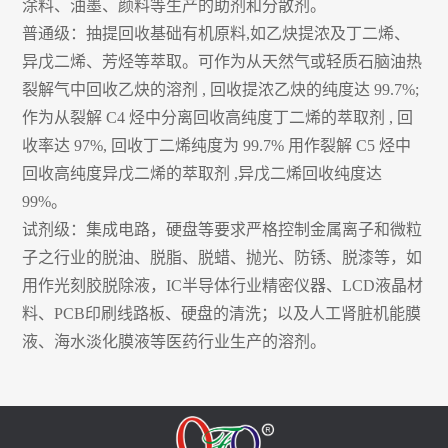
涂料、油墨、颜料等生产的助剂和分散剂。
普通级：抽提回收基础有机原料,如乙炔提浓及丁二烯、
异戊二烯、芳烃等萃取。可作为从天然气或轻质石脑油热
裂解气中回收乙炔的溶剂 , 回收提浓乙炔的纯度达 99.7%;
作为从裂解 C4 烃中分离回收高纯度丁二烯的萃取剂 , 回
收率达 97%, 回收丁二烯纯度为 99.7% 用作裂解 C5 烃中
回收高纯度异戊二烯的萃取剂 ,异戊二烯回收纯度达
99%。
试剂级：集成电路，硬盘等要求严格控制金属离子和微粒
子之行业的脱油、脱脂、脱蜡、抛光、防锈、脱漆等，如
用作光刻胶脱除液，IC半导体行业精密仪器、LCD液晶材
料、PCB印刷线路板、硬盘的清洗；以及人工肾脏机能膜
液、海水淡化膜液等医药行业生产的溶剂。