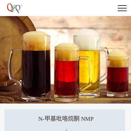
NMP
N-甲基吡咯烷酮 NMP
/